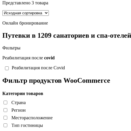
Представлено 3 товара
Категории товаров
Страна
Онлайн бронирование
Регион
Путевки в 1209 санаториев и спа-отеле
Месторасположение
Тип гостиницы
Фильтры
Инфраструктура
Реабилитация после
covid
Профиль лечения
Реабилитация после Covid
Система питания
Пляж
Фильтр продуктов WooCommerce
Расстояние до пляжа
Категории товаров
Отдых с детьми
Страна
Бассейны
Регион
Путешествую с CASHBACK
Месторасположение
Тип гостиницы
Сброс