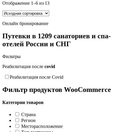
Отображение 1–6 из 13
Страна
Регион
Месторасположение
Онлайн бронирование
Тип гостиницы
Инфраструктура
Путевки в 1209 санаториев и спа-
Профиль лечения
отелей России и СНГ
Система питания
Пляж
Фильтры
Расстояние до пляжа
Отдых с детьми
Реабилитация после
covid
Бассейны
Путешествую с CASHBACK
Реабилитация после Covid
Сброс
Фильтр продуктов WooCommerce
Категории товаров
Страна
Регион
Месторасположение