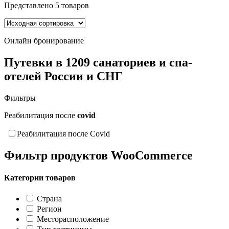
Представлено 5 товаров
Страна
Регион
Месторасположение
Онлайн бронирование
Тип гостиницы
Инфраструктура
Путевки в 1209 санаториев и спа-
Профиль лечения
отелей России и СНГ
Система питания
Пляж
Фильтры
Расстояние до пляжа
Отдых с детьми
Реабилитация после
covid
Бассейны
Путешествую с CASHBACK
Реабилитация после Covid
Сброс
Фильтр продуктов WooCommerce
Категории товаров
Страна
Регион
Месторасположение