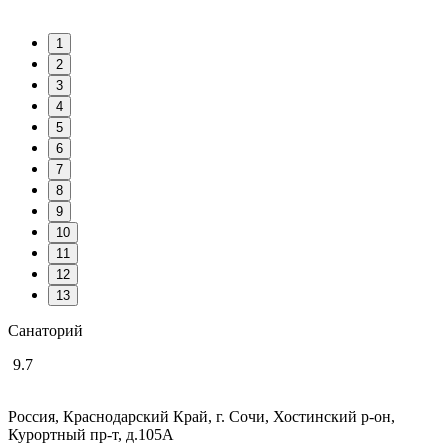
1
2
3
4
5
6
7
8
9
10
11
12
13
Санаторий
9.7
Россия, Краснодарский Край, г. Сочи, Хостинский р-он,
Курортный пр-т, д.105А