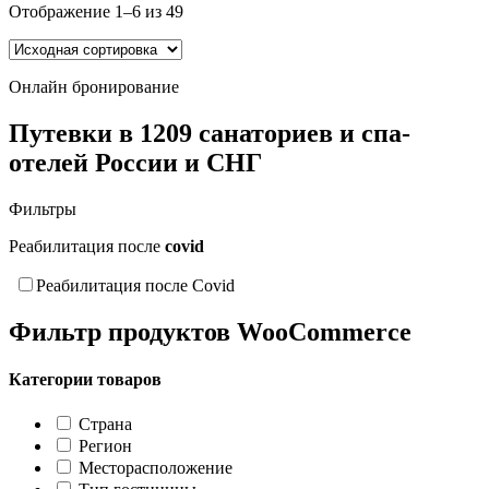
Отображение 1–6 из 49
Страна
Регион
Месторасположение
Онлайн бронирование
Тип гостиницы
Инфраструктура
Путевки в 1209 санаториев и спа-
Профиль лечения
отелей России и СНГ
Система питания
Пляж
Фильтры
Расстояние до пляжа
Отдых с детьми
Реабилитация после
covid
Бассейны
Путешествую с CASHBACK
Реабилитация после Covid
Сброс
Фильтр продуктов WooCommerce
Категории товаров
Страна
Регион
Месторасположение