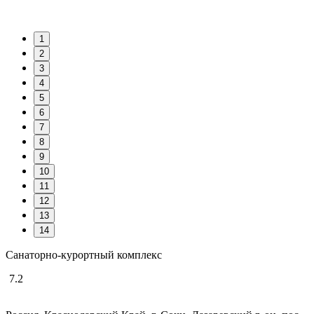
1
2
3
4
5
6
7
8
9
10
11
12
13
14
Санаторно-курортный комплекс
7.2