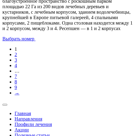
благоустроенное пространство с роскошным парком
площадью 22 Га из 200 видов лечебных деревьев и
кустарников, с лечебным корпусом, зданием водолечебницы,
крупнейшей в Европе питьевой галереей, 4 спальными
корпусами, 2 пищеблоками. Одна столовая находится между 1
и 2 корпусом, между 3 и 4. Ресепшен — в 1 и 2 корпусах
Выбрать номер
1
2
3
4
…
7
8
9
→
Главная
Направления
Профили лечения
Акции
Полезные статьи